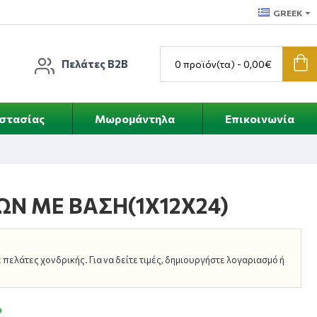
GREEK
Πελάτες B2B
0 προϊόν(τα) - 0,00€
οστασίας
Μωρομάντηλα
Επικοινωνία
ΩΝ ΜΕ ΒΑΣΗ(1Χ12Χ24)
πελάτες χονδρικής. Για να δείτε τιμές, δημιουργήστε λογαριασμό ή
ο