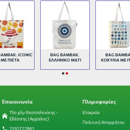
ΒΑΜΒΑΚ. ICONIC
BAG ΒΑΜΒΑΚ.
BAG ΒΑΜΒΑ
ΜΕ ΠΙΕΤΑ
ΕΛΛΗΝΙΚΟ ΜΑΤΙ
ΚΟΧΥΛΙΑ ΜΕ Π
Επικοινωνία
Πληροφορίες
15ο χλμ Θεσσαλονίκης -
Εταιρεία
Εδέσσης (Αγχίαλος)
Πολιτική Απορρήτου
2310722861