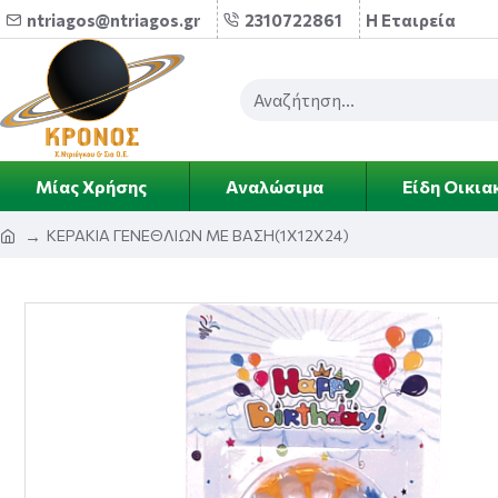
ntriagos@ntriagos.gr
2310722861
Η Εταιρεία
Μίας Χρήσης
Αναλώσιμα
Είδη Οικια
ΚΕΡΑΚΙΑ ΓΕΝΕΘΛΙΩΝ ΜΕ ΒΑΣΗ(1Χ12Χ24)