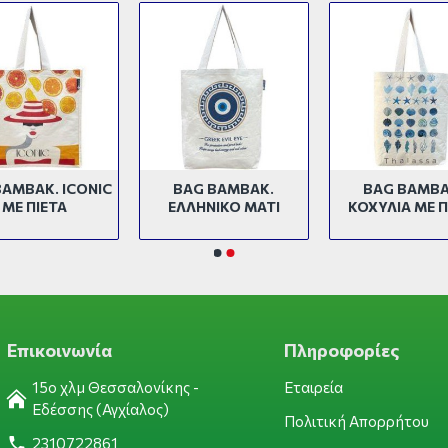
ΒΑΜΒΑΚ. ICONIC
BAG ΒΑΜΒΑΚ.
BAG ΒΑΜΒΑ
ΜΕ ΠΙΕΤΑ
ΕΛΛΗΝΙΚΟ ΜΑΤΙ
ΚΟΧΥΛΙΑ ΜΕ Π
Επικοινωνία
Πληροφορίες
15ο χλμ Θεσσαλονίκης -
Εταιρεία
Εδέσσης (Αγχίαλος)
Πολιτική Απορρήτου
2310722861