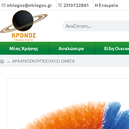
ntriagos@ntriagos.gr
2310722861
Η Εταιρεία
Μίας Χρήσης
Αναλώσιμα
Είδη Οικια
ΑΡΑΧΝΟΣΚΟΥΠΕΣ(1Χ12) ΩΜΕΓΑ