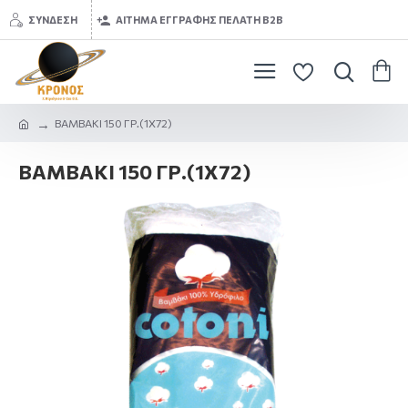
ΣΎΝΔΕΣΗ
ΑΊΤΗΜΑ ΕΓΓΡΑΦΉΣ ΠΕΛΆΤΗ B2B
ΒΑΜΒΑΚΙ 150 ΓΡ.(1Χ72)
ΒΑΜΒΑΚΙ 150 ΓΡ.(1Χ72)