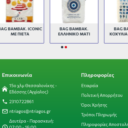
ΒΑΜΒΑΚ. ICONIC
BAG ΒΑΜΒΑΚ.
BAG ΒΑΜΒΑ
ΜΕ ΠΙΕΤΑ
ΕΛΛΗΝΙΚΟ ΜΑΤΙ
ΚΟΧΥΛΙΑ ΜΕ Π
Επικοινωνία
Πληροφορίες
15ο χλμ Θεσσαλονίκης -
Εταιρεία
Εδέσσης (Αγχίαλος)
Πολιτική Απορρήτου
2310722861
Όροι Χρήσης
ntriagos@ntriagos.gr
Τρόποι Πληρωμής
Δευτέρα - Παρασκευή:
Πληροφορίες Αποστολ
07:00 - 16:00