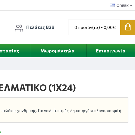
GREEK
Πελάτες B2B
0 προϊόν(τα) - 0,00€
οστασίας
Μωρομάντηλα
Επικοινωνία
ΕΛΜΑΤΙΚΟ (1Χ24)
πελάτες χονδρικής. Για να δείτε τιμές, δημιουργήστε λογαριασμό ή
ο