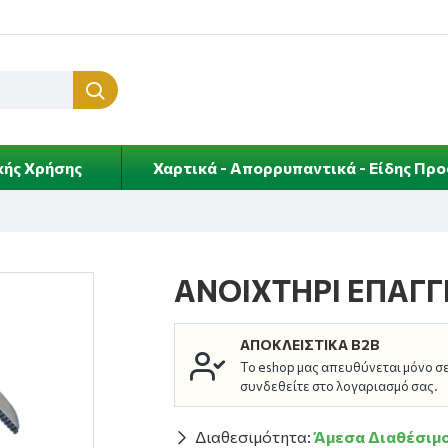
κής Χρήσης
Χαρτικά - Απορρυπαντικά - Είδης Πρ
ΑΝΟΙΧΤΗΡΙ ΕΠΑΓΓ
ΑΠΟΚΛΕΙΣΤΙΚΆ B2B
Το eshop μας απευθύνεται μόνο σε 
συνδεθείτε στο λογαριασμό σας.
Διαθεσιμότητα:
Άμεσα Διαθέσιμ