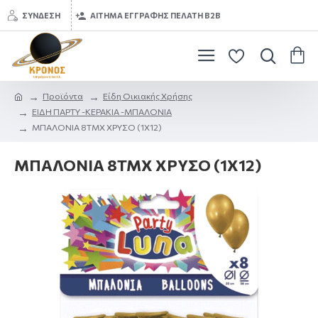
ΣΎΝΔΕΣΗ
ΑΊΤΗΜΑ ΕΓΓΡΑΦΉΣ ΠΕΛΆΤΗ B2B
Προϊόντα
Είδη Οικιακής Χρήσης
ΕΙΔΗ ΠΑΡΤΥ -ΚΕΡΑΚΙΑ -ΜΠΑΛΟΝΙΑ
ΜΠΑΛΟΝΙΑ 8ΤΜΧ ΧΡΥΣΟ (1Χ12)
ΜΠΑΛΟΝΙΑ 8ΤΜΧ ΧΡΥΣΟ (1Χ12)