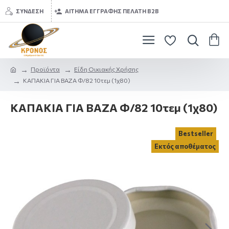
ΣΎΝΔΕΣΗ
ΑΊΤΗΜΑ ΕΓΓΡΑΦΉΣ ΠΕΛΆΤΗ B2B
Προϊόντα
Είδη Οικιακής Χρήσης
ΚΑΠΑΚΙΑ ΓΙΑ ΒΑΖΑ Φ/82 10τεμ (1χ80)
ΚΑΠΑΚΙΑ ΓΙΑ ΒΑΖΑ Φ/82 10τεμ (1χ80)
Bestseller
Εκτός αποθέματος