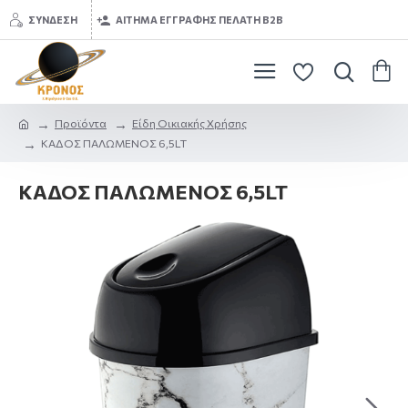
ΣΎΝΔΕΣΗ
ΑΊΤΗΜΑ ΕΓΓΡΑΦΉΣ ΠΕΛΆΤΗ B2B
Προϊόντα
Είδη Οικιακής Χρήσης
ΚΑΔΟΣ ΠΑΛΩΜΕΝΟΣ 6,5LT
ΚΑΔΟΣ ΠΑΛΩΜΕΝΟΣ 6,5LT