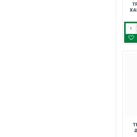
Τ
ΧΑ
Τ