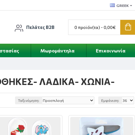
GREEK
Πελάτες B2B
0 προϊόν(τα) - 0,00€
οστασίας
Μωρομάντηλα
Επικοινωνία
ΟΘΗΚΕΣ- ΛΑΔΙΚΑ- ΧΩΝΙΑ-
Ταξινόμηση:
Εμφάνιση: